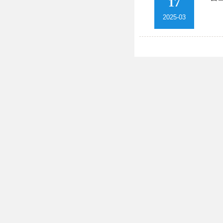
17
2025-03