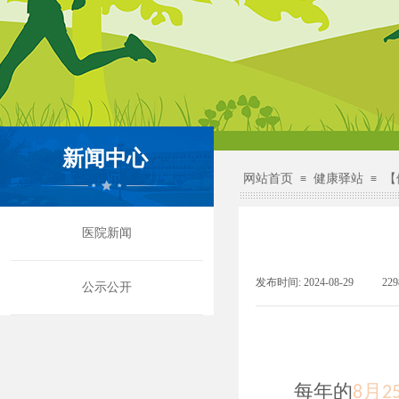
新闻中心
网站首页
健康驿站
【
≡
≡
医院新闻
发布时间:
2024-08-29
|
22
公示公开
每年的
月
8
2