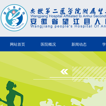
网站首页
医院概况
新闻动态
学
网站首页
医院概况
新闻动态
学