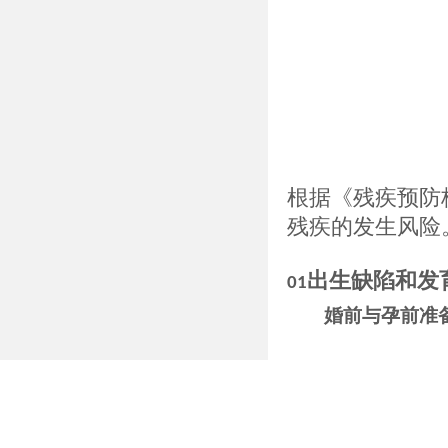
根据《残疾预防
残疾的发生风险
出生缺陷和发
01
婚前与孕前准
孕期保健：
①
②
③