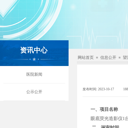
资讯中心
网站首页
信息公开
望
≡
≡
医院新闻
发布时间:
2023-10-17
|
18
公示公开
一、
项目名称
眼底荧光造影仪
1
二
、评审时间